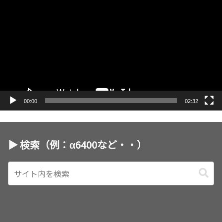
画
プ
レ
ー
ヤ
ー
00:00
02:32
▶︎ 検索（例：α6400など・・）