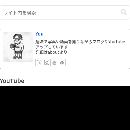
Yuu
趣味で写真や動画を撮りながらブログやYouTube
アップしています
詳細はaboutより
YouTube
動
画
プ
レ
ー