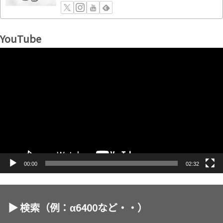
YouTube
動
画
プ
レ
ー
ヤ
ー
00:00
02:32
▶︎ 検索（例：α6400など・・）