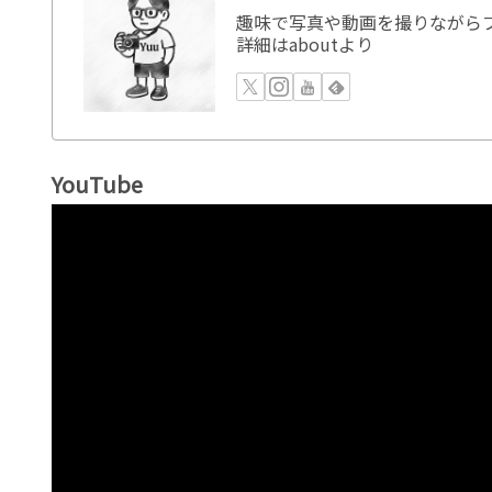
趣味で写真や動画を撮りながらブ
詳細はaboutより
YouTube
動
画
プ
レ
ー
ヤ
ー