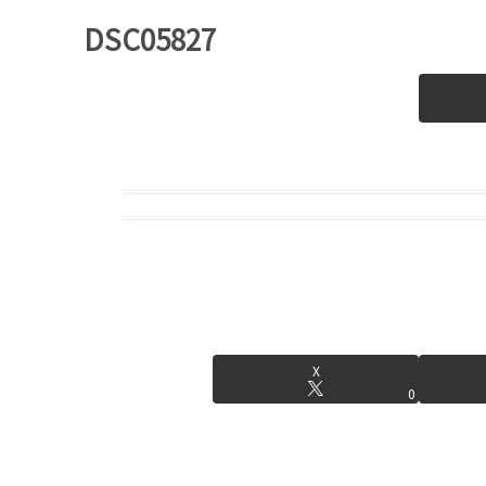
DSC05827
X
0