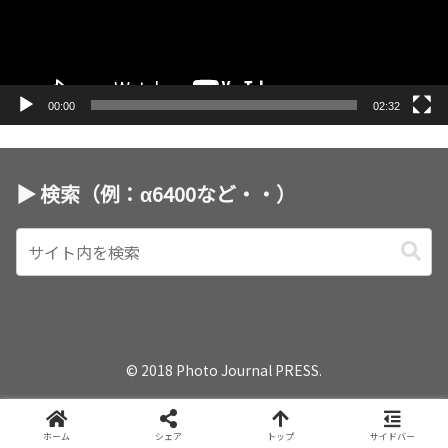
ヤ
ー
00:00
02:32
▶︎ 検索（例：α6400など・・）
© 2018 Photo Journal PRESS.
ホーム
シェア
トップ
サイドバー