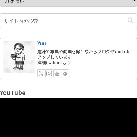
Yuu
趣味で写真や動画を撮りながらブログやYouTube
アップしています
詳細はaboutより
YouTube
動
画
プ
レ
ー