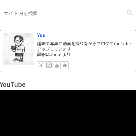
Yuu
趣味で写真や動画を撮りながらブログやYouTube
アップしています
詳細はaboutより
YouTube
動
画
プ
レ
ー