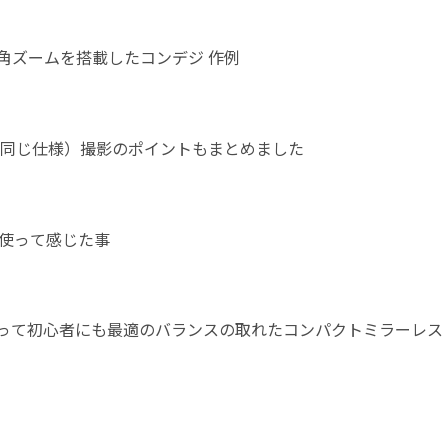
広角ズームを搭載したコンデジ 作例
IIIも同じ仕様）撮影のポイントもまとめました
ヶ月使って感じた事
00 レビュー | 1年以上使って初心者にも最適のバランスの取れたコンパクトミラーレス