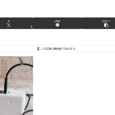
X
LINE
コピー
0
この記事は
約0分
で読めます。