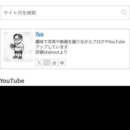
Yuu
趣味で写真や動画を撮りながらブログやYouTube
アップしています
詳細はaboutより
YouTube
動
画
プ
レ
ー