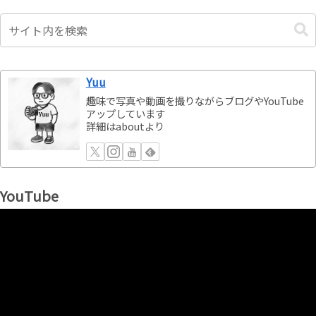
Yuu
趣味で写真や動画を撮りながらブログやYouTube
アップしています
詳細はaboutより
YouTube
動
画
プ
レ
ー