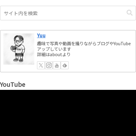
Yuu
趣味で写真や動画を撮りながらブログやYouTube
アップしています
詳細はaboutより
YouTube
動
画
プ
レ
ー