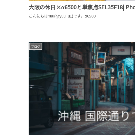
大阪の休日×α6500と単焦点SEL35F18| Photo J
こんにちはYuu(@yuu_u1)です。α6500
ブログ