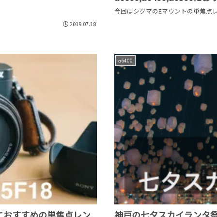
今回はシグマのEマウントの単焦点レン
2019.07.18
α6400
α6100におすすめの単焦点レン
神戸の七夕スカイランタ祭りを見