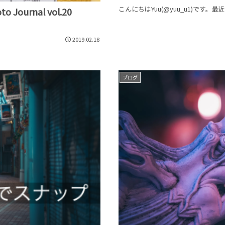
こんにちはYuu(@yuu_u1)です。最
ournal vol.20
2019.02.18
ブログ